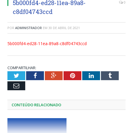
5b000fd4-ed28-11ea-89a8-
0
c8df04743ccd
POR
ADMINISTRADOR
EM
30 DE ABRIL DE 2021
5b000fd4-ed28-11ea-89a8-c8df04743ccd
COMPARTILHAR:
Twitter
Facebook
Google+
Pinterest
LinkedIn
Tumblr
Email
CONTEÚDO RELACIONADO