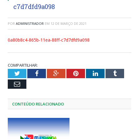
c7d7dfd9a098
POR
ADMINISTRADOR
EM
12 DE MARÇO DE 2021
0a80b8c4-865b-11ea-88ff-c7d7dfd9a098
COMPARTILHAR:
Twitter
Facebook
Google+
Pinterest
LinkedIn
Tumblr
Email
CONTEÚDO RELACIONADO