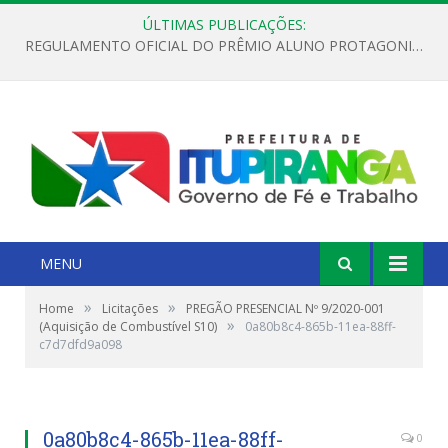
ÚLTIMAS PUBLICAÇÕES:
REGULAMENTO OFICIAL DO PRÊMIO ALUNO PROTAGONISTA – EDIÇÃO 2026
MENU
»
»
Home
Licitações
PREGÃO PRESENCIAL Nº 9/2020-001
»
(Aquisição de Combustível S10)
0a80b8c4-865b-11ea-88ff-
c7d7dfd9a098
0a80b8c4-865b-11ea-88ff-
0