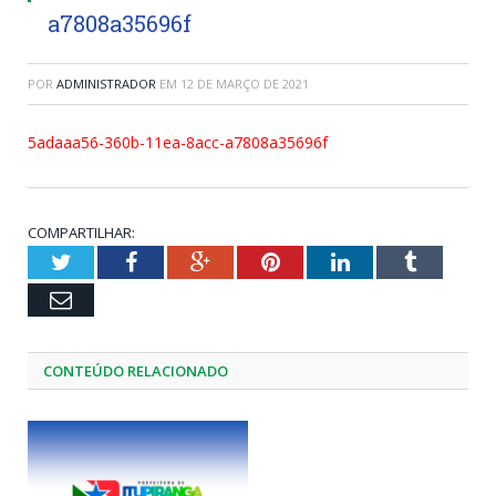
a7808a35696f
POR
ADMINISTRADOR
EM
12 DE MARÇO DE 2021
5adaaa56-360b-11ea-8acc-a7808a35696f
COMPARTILHAR:
Twitter
Facebook
Google+
Pinterest
LinkedIn
Tumblr
Email
CONTEÚDO RELACIONADO