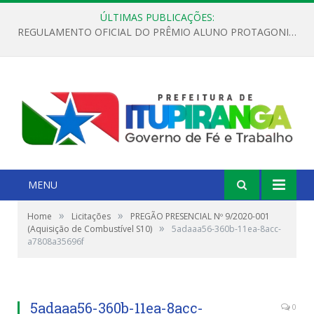
ÚLTIMAS PUBLICAÇÕES:
REGULAMENTO OFICIAL DO PRÊMIO ALUNO PROTAGONISTA – EDIÇÃO 2026
MENU
»
»
Home
Licitações
PREGÃO PRESENCIAL Nº 9/2020-001
»
(Aquisição de Combustível S10)
5adaaa56-360b-11ea-8acc-
a7808a35696f
5adaaa56-360b-11ea-8acc-
0