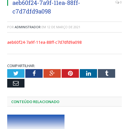
aeb60f24-7a9f-11ea-88ff-
0
c7d7dfd9a098
POR
ADMINISTRADOR
EM
12 DE MARÇO DE 2021
aeb60f24-7a9f-11ea-88ff-c7d7dfd9a098
COMPARTILHAR:
Twitter
Facebook
Google+
Pinterest
LinkedIn
Tumblr
Email
CONTEÚDO RELACIONADO