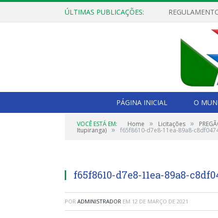
ÚLTIMAS PUBLICAÇÕES:
PÁGINA INICIAL
O MUNI
»
»
VOCÊ ESTÁ EM:
Home
Licitações
PREGÃO
»
Itupiranga)
f65f8610-d7e8-11ea-89a8-c8df047
f65f8610-d7e8-11ea-89a8-c8df
POR
ADMINISTRADOR
EM
12 DE MARÇO DE 2021