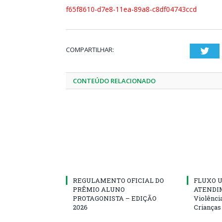
f65f8610-d7e8-11ea-89a8-c8df04743ccd
COMPARTILHAR:
Twi
CONTEÚDO RELACIONADO
REGULAMENTO OFICIAL DO
FLUXO U
PRÊMIO ALUNO
ATENDIM
PROTAGONISTA – EDIÇÃO
Violênci
2026
Crianças