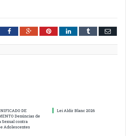
tter
Facebook
Google+
Pinterest
LinkedIn
Tumblr
Email
NIFICADO DE
Lei Aldir Blanc 2026
ENTO Denúncias de
a Sexual contra
 e Adolescentes