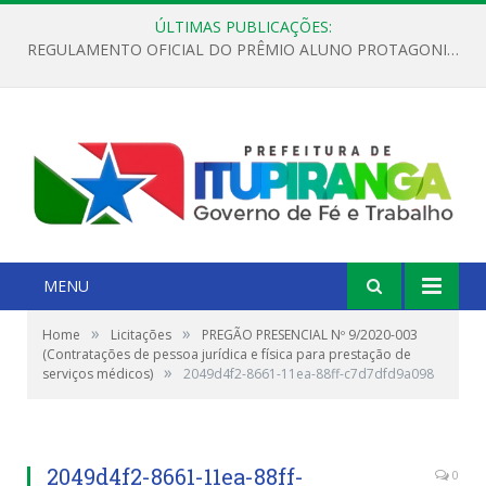
ÚLTIMAS PUBLICAÇÕES:
REGULAMENTO OFICIAL DO PRÊMIO ALUNO PROTAGONISTA – EDIÇÃO 2026
MENU
»
»
Home
Licitações
PREGÃO PRESENCIAL Nº 9/2020-003
(Contratações de pessoa jurídica e física para prestação de
»
serviços médicos)
2049d4f2-8661-11ea-88ff-c7d7dfd9a098
2049d4f2-8661-11ea-88ff-
0