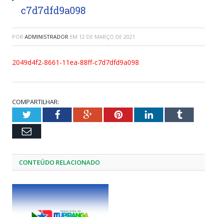
c7d7dfd9a098
POR
ADMINISTRADOR
EM
12 DE MARÇO DE 2021
2049d4f2-8661-11ea-88ff-c7d7dfd9a098
COMPARTILHAR:
Twitter
Facebook
Google+
Pinterest
LinkedIn
Tumblr
Email
CONTEÚDO RELACIONADO