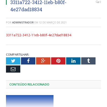
3311a722-3412-11eb-b80f-
0
4e27dad18834
POR
ADMINISTRADOR
EM
12 DE MARÇO DE 2021
3311a722-3412-11eb-b80f-4e27dad18834
COMPARTILHAR:
Twitter
Facebook
Google+
Pinterest
LinkedIn
Tumblr
Email
CONTEÚDO RELACIONADO