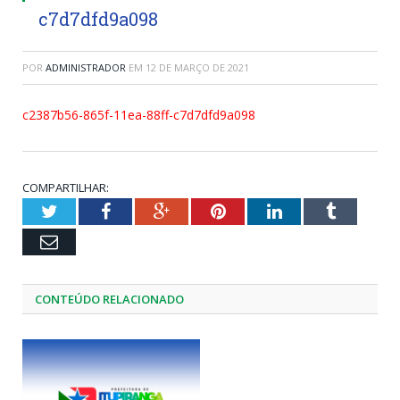
c7d7dfd9a098
POR
ADMINISTRADOR
EM
12 DE MARÇO DE 2021
c2387b56-865f-11ea-88ff-c7d7dfd9a098
COMPARTILHAR:
Twitter
Facebook
Google+
Pinterest
LinkedIn
Tumblr
Email
CONTEÚDO RELACIONADO