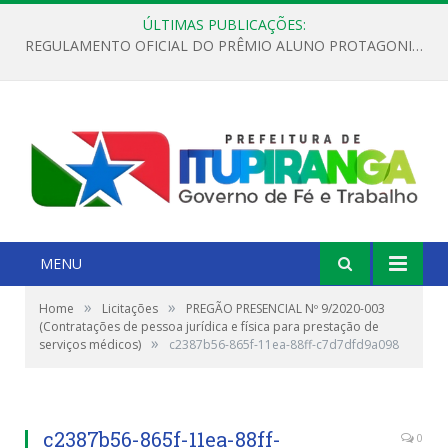
ÚLTIMAS PUBLICAÇÕES:
REGULAMENTO OFICIAL DO PRÊMIO ALUNO PROTAGONISTA – EDIÇÃO 2026
MENU
»
»
Home
Licitações
PREGÃO PRESENCIAL Nº 9/2020-003
(Contratações de pessoa jurídica e física para prestação de
»
serviços médicos)
c2387b56-865f-11ea-88ff-c7d7dfd9a098
c2387b56-865f-11ea-88ff-
0