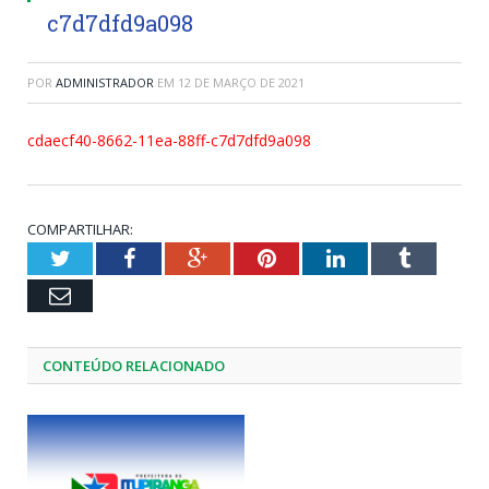
c7d7dfd9a098
POR
ADMINISTRADOR
EM
12 DE MARÇO DE 2021
cdaecf40-8662-11ea-88ff-c7d7dfd9a098
COMPARTILHAR:
Twitter
Facebook
Google+
Pinterest
LinkedIn
Tumblr
Email
CONTEÚDO RELACIONADO