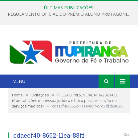
ÚLTIMAS PUBLICAÇÕES:
REGULAMENTO OFICIAL DO PRÊMIO ALUNO PROTAGONISTA – EDIÇÃO 2026
MENU
»
»
Home
Licitações
PREGÃO PRESENCIAL Nº 9/2020-003
(Contratações de pessoa jurídica e física para prestação de
»
serviços médicos)
cdaecf40-8662-11ea-88ff-c7d7dfd9a098
cdaecf40-8662-11ea-88ff-
0