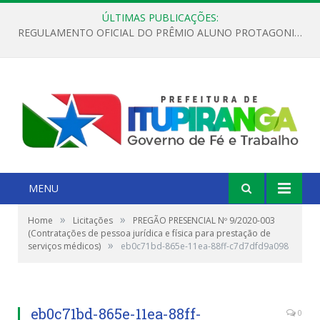
ÚLTIMAS PUBLICAÇÕES:
REGULAMENTO OFICIAL DO PRÊMIO ALUNO PROTAGONISTA – EDIÇÃO 2026
MENU
»
»
Home
Licitações
PREGÃO PRESENCIAL Nº 9/2020-003
(Contratações de pessoa jurídica e física para prestação de
»
serviços médicos)
eb0c71bd-865e-11ea-88ff-c7d7dfd9a098
eb0c71bd-865e-11ea-88ff-
0