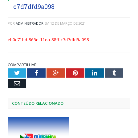
c7d7dfd9a098
POR
ADMINISTRADOR
EM
12 DE MARÇO DE 2021
eb0c71bd-865e-11ea-88ff-c7d7dfd9a098
COMPARTILHAR:
Twitter
Facebook
Google+
Pinterest
LinkedIn
Tumblr
Email
CONTEÚDO RELACIONADO