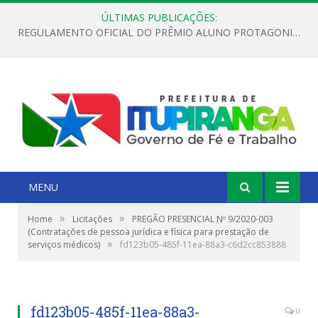
ÚLTIMAS PUBLICAÇÕES:
REGULAMENTO OFICIAL DO PRÊMIO ALUNO PROTAGONISTA – EDIÇÃO 2026
MENU
»
»
Home
Licitações
PREGÃO PRESENCIAL Nº 9/2020-003
(Contratações de pessoa jurídica e física para prestação de
»
serviços médicos)
fd123b05-485f-11ea-88a3-c6d2cc853888
fd123b05-485f-11ea-88a3-
0