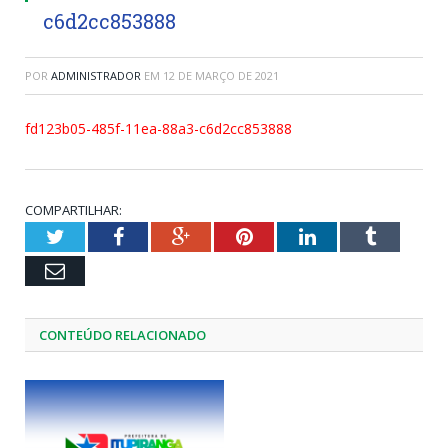
c6d2cc853888
POR
ADMINISTRADOR
EM
12 DE MARÇO DE 2021
fd123b05-485f-11ea-88a3-c6d2cc853888
COMPARTILHAR:
Twitter
Facebook
Google+
Pinterest
LinkedIn
Tumblr
Email
CONTEÚDO RELACIONADO