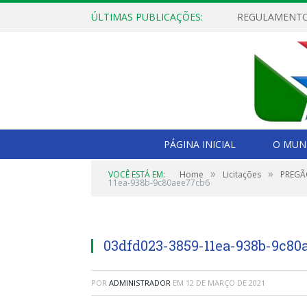
ÚLTIMAS PUBLICAÇÕES:
PÁGINA INICIAL
O MUNI
»
»
VOCÊ ESTÁ EM:
Home
Licitações
PREGÃO
11ea-938b-9c80aee77cb6
03dfd023-3859-11ea-938b-9c80
POR
ADMINISTRADOR
EM
12 DE MARÇO DE 2021