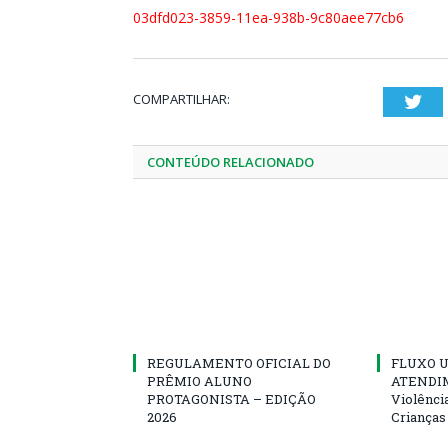
03dfd023-3859-11ea-938b-9c80aee77cb6
COMPARTILHAR:
Twi
CONTEÚDO RELACIONADO
REGULAMENTO OFICIAL DO
FLUXO U
PRÊMIO ALUNO
ATENDIM
PROTAGONISTA – EDIÇÃO
Violênci
2026
Crianças