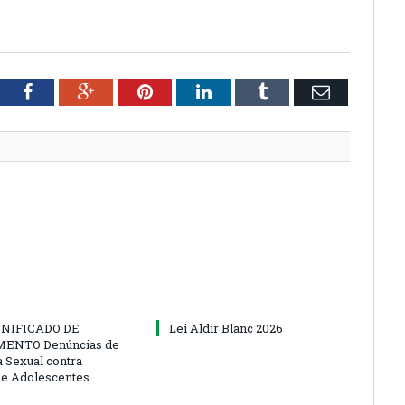
tter
Facebook
Google+
Pinterest
LinkedIn
Tumblr
Email
NIFICADO DE
Lei Aldir Blanc 2026
ENTO Denúncias de
a Sexual contra
 e Adolescentes