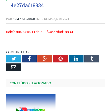
4e27dad18834
POR
ADMINISTRADOR
EM
12 DE MARÇO DE 2021
0dbfc308-3418-11eb-b80f-4e27dad18834
COMPARTILHAR:
Twitter
Facebook
Google+
Pinterest
LinkedIn
Tumblr
Email
CONTEÚDO RELACIONADO