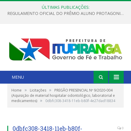
ÚLTIMAS PUBLICAÇÕES:
REGULAMENTO OFICIAL DO PRÊMIO ALUNO PROTAGONISTA – EDIÇÃO 2026
MENU
»
»
Home
Licitações
PREGÃO PRESENCIAL Nº 9/2020-004
(Aquisição de material hospitalar odontológico, laboratorial e
»
medicamentos)
0dbfc308-3418-11eb-b80f-4e27dad18834
0dbfc308-3418-11eb-b80f-
0