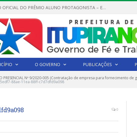
REGULAMENTO OFICIAL DO PRÊMIO ALUNO PROTAGONISTA – EDIÇÃO 2026
CÍPIO
O GOVERNO
PUBLICAÇÕES
 PRESENCIAL Nº 9/2020-005 (Contratação de empresa para fornecimento de gên
5edf7-88ae-11ea-88ff-c7d7dfd9a098
dfd9a098
0