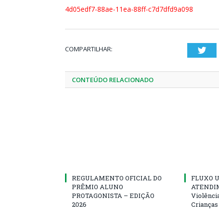
4d05edf7-88ae-11ea-88ff-c7d7dfd9a098
COMPARTILHAR:
Twi
CONTEÚDO RELACIONADO
REGULAMENTO OFICIAL DO
FLUXO U
PRÊMIO ALUNO
ATENDIM
PROTAGONISTA – EDIÇÃO
Violênci
2026
Crianças