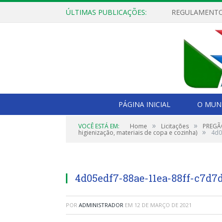
ÚLTIMAS PUBLICAÇÕES:
PÁGINA INICIAL
O MUNI
»
»
VOCÊ ESTÁ EM:
Home
Licitações
PREGÃO
»
higienização, materiais de copa e cozinha)
4d0
4d05edf7-88ae-11ea-88ff-c7d7
POR
ADMINISTRADOR
EM
12 DE MARÇO DE 2021