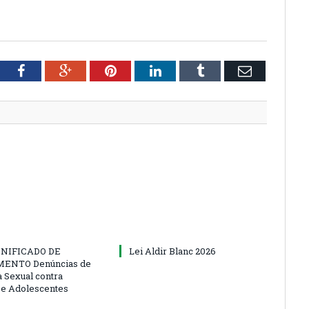
tter
Facebook
Google+
Pinterest
LinkedIn
Tumblr
Email
NIFICADO DE
Lei Aldir Blanc 2026
ENTO Denúncias de
a Sexual contra
 e Adolescentes