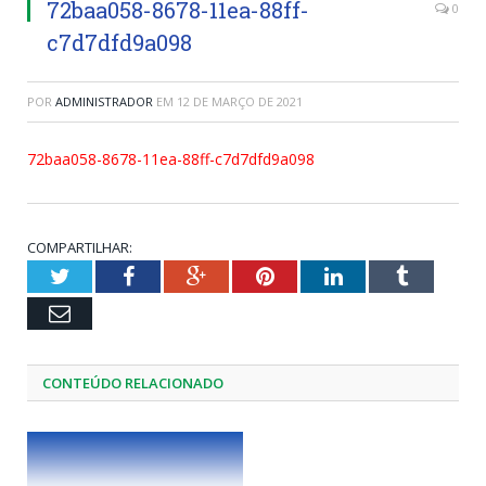
72baa058-8678-11ea-88ff-
0
c7d7dfd9a098
POR
ADMINISTRADOR
EM
12 DE MARÇO DE 2021
72baa058-8678-11ea-88ff-c7d7dfd9a098
COMPARTILHAR:
Twitter
Facebook
Google+
Pinterest
LinkedIn
Tumblr
Email
CONTEÚDO RELACIONADO