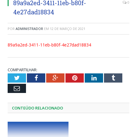
89a9a2ed-3411-11eb-b80f-
0
4e27dad18834
POR
ADMINISTRADOR
EM
12 DE MARÇO DE 2021
89a9a2ed-3411-11eb-b80f-4e27dad18834
COMPARTILHAR:
Twitter
Facebook
Google+
Pinterest
LinkedIn
Tumblr
Email
CONTEÚDO RELACIONADO