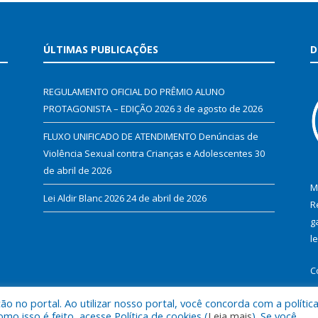
ÚLTIMAS PUBLICAÇÕES
D
REGULAMENTO OFICIAL DO PRÊMIO ALUNO
PROTAGONISTA – EDIÇÃO 2026
3 de agosto de 2026
FLUXO UNIFICADO DE ATENDIMENTO Denúncias de
Violência Sexual contra Crianças e Adolescentes
30
de abril de 2026
M
Lei Aldir Blanc 2026
24 de abril de 2026
R
g
l
C
 no portal. Ao utilizar nosso portal, você concorda com a polític
 isso é feito, acesse Política de cookies (
Leia mais
). Se você