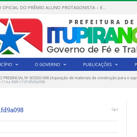
REGULAMENTO OFICIAL DO PRÊMIO ALUNO PROTAGONISTA – EDIÇÃO 2026
CÍPIO
O GOVERNO
PUBLICAÇÕES
 PRESENCIAL Nº 9/2020-006 (Aquisição de materiais de construção para o s
5-11ea-88ff-c7d7dfd9a098
dfd9a098
0