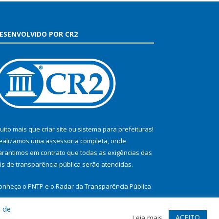
ESENVOLVIDO POR CR2
uito mais que
criar site
ou
sistema para prefeituras
!
ealizamos uma
assessoria
completa, onde
arantimos em contrato que todas as exigências das
eis de transparência pública
serão atendidas.
onheça o
PNTP
e o
Radar da Transparência Pública
a de
ACEITO
Leia mais