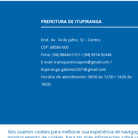
PREFEITURA DE ITUPIRANGA
End.: Av. 14 de julho, 12 – Centro
CEP: 68580-000
Fone: (94) 98440-5157 / (94) 9914-92446
E-mail: transparenciapmi@gmail.com /
Itupiranga.gabinte2021@gmail.com
Horário de atendimento: 08:00 às 12:00 / 14:00 às
18:00
Nós usamos cookies para melhorar sua experiência de navegação
monitoramento de cookies. Para ter mais informações sobre como