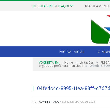
ÚLTIMAS PUBLICAÇÕES:
PÁGINA INICIAL
O MUNI
»
»
VOCÊ ESTÁ EM:
Home
Licitações
PREGÃO
»
órgãos da prefeitura municipal)
04fedc4c-899
04fedc4c-8995-11ea-88ff-c7d7
POR
ADMINISTRADOR
EM
12 DE MARÇO DE 2021