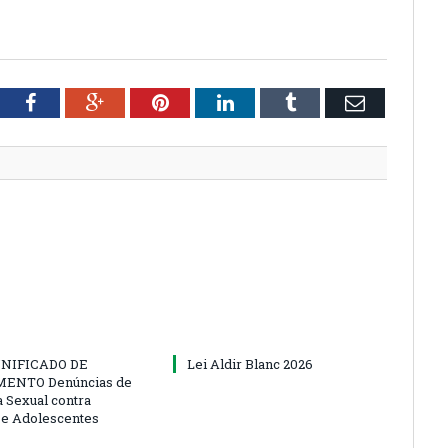
tter
Facebook
Google+
Pinterest
LinkedIn
Tumblr
Email
NIFICADO DE
Lei Aldir Blanc 2026
ENTO Denúncias de
a Sexual contra
 e Adolescentes