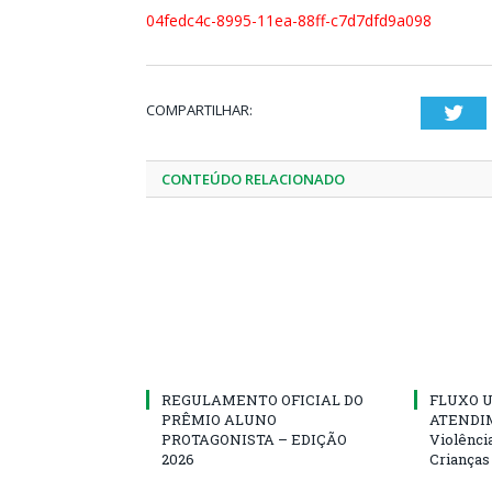
04fedc4c-8995-11ea-88ff-c7d7dfd9a098
COMPARTILHAR:
Twi
CONTEÚDO RELACIONADO
REGULAMENTO OFICIAL DO
FLUXO U
PRÊMIO ALUNO
ATENDIM
PROTAGONISTA – EDIÇÃO
Violênci
2026
Crianças