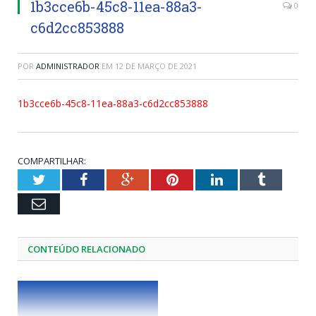
1b3cce6b-45c8-11ea-88a3-
0
c6d2cc853888
POR
ADMINISTRADOR
EM
12 DE MARÇO DE 2021
1b3cce6b-45c8-11ea-88a3-c6d2cc853888
COMPARTILHAR:
Twitter
Facebook
Google+
Pinterest
LinkedIn
Tumblr
Email
CONTEÚDO RELACIONADO