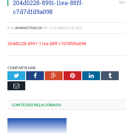
204d0228-8991-11ea-88ff-
0
c7d7dfd9a098
POR
ADMINISTRADOR
EM
12 DE MARÇO DE 2021
204d0228-8991-11ea-88ff-c7d7dfd9a098
COMPARTILHAR:
Twitter
Facebook
Google+
Pinterest
LinkedIn
Tumblr
Email
CONTEÚDO RELACIONADO