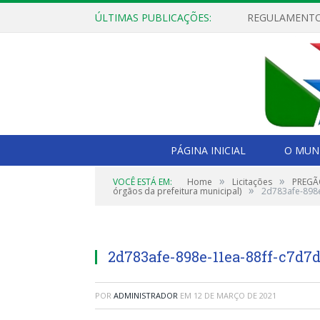
ÚLTIMAS PUBLICAÇÕES:
PÁGINA INICIAL
O MUNI
»
»
VOCÊ ESTÁ EM:
Home
Licitações
PREGÃO
»
órgãos da prefeitura municipal)
2d783afe-898
2d783afe-898e-11ea-88ff-c7d7
POR
ADMINISTRADOR
EM
12 DE MARÇO DE 2021