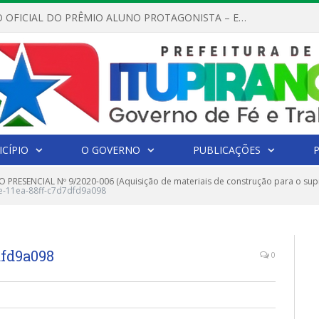
REGULAMENTO OFICIAL DO PRÊMIO ALUNO PROTAGONISTA – EDIÇÃO 2026
CÍPIO
O GOVERNO
PUBLICAÇÕES
 PRESENCIAL Nº 9/2020-006 (Aquisição de materiais de construção para o s
e-11ea-88ff-c7d7dfd9a098
dfd9a098
0