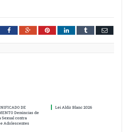
tter
Facebook
Google+
Pinterest
LinkedIn
Tumblr
Email
NIFICADO DE
Lei Aldir Blanc 2026
ENTO Denúncias de
a Sexual contra
 e Adolescentes