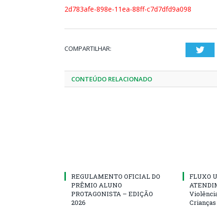
2d783afe-898e-11ea-88ff-c7d7dfd9a098
COMPARTILHAR:
Twi
CONTEÚDO RELACIONADO
REGULAMENTO OFICIAL DO
FLUXO U
PRÊMIO ALUNO
ATENDIM
PROTAGONISTA – EDIÇÃO
Violênci
2026
Crianças