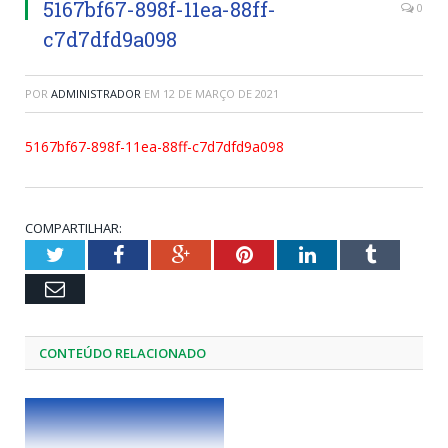
5167bf67-898f-11ea-88ff-
0
c7d7dfd9a098
POR
ADMINISTRADOR
EM
12 DE MARÇO DE 2021
5167bf67-898f-11ea-88ff-c7d7dfd9a098
COMPARTILHAR:
Twitter
Facebook
Google+
Pinterest
LinkedIn
Tumblr
Email
CONTEÚDO RELACIONADO