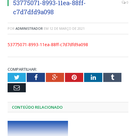
53775071-8993-11ea-88ff-
0
c7d7dfd9a098
POR
ADMINISTRADOR
EM
12 DE MARÇO DE 2021
53775071-8993-11ea-88ff-c7d7dfd9a098
COMPARTILHAR:
Twitter
Facebook
Google+
Pinterest
LinkedIn
Tumblr
Email
CONTEÚDO RELACIONADO