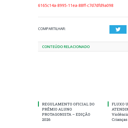
6165c14a-8995-11ea-88ff-c7d7dfd9a098
COMPARTILHAR:
Twi
CONTEÚDO RELACIONADO
REGULAMENTO OFICIAL DO
FLUXO U
PRÊMIO ALUNO
ATENDIM
PROTAGONISTA – EDIÇÃO
Violênci
2026
Crianças