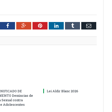
tter
Facebook
Google+
Pinterest
LinkedIn
Tumblr
Email
NIFICADO DE
Lei Aldir Blanc 2026
ENTO Denúncias de
a Sexual contra
 e Adolescentes