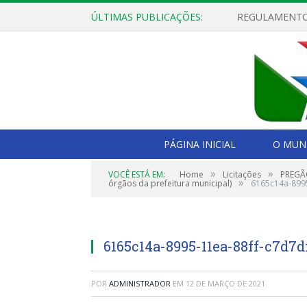
ÚLTIMAS PUBLICAÇÕES:
PÁGINA INICIAL
O MUNI
»
»
VOCÊ ESTÁ EM:
Home
Licitações
PREGÃO
»
órgãos da prefeitura municipal)
6165c14a-899
6165c14a-8995-11ea-88ff-c7d7
POR
ADMINISTRADOR
EM
12 DE MARÇO DE 2021