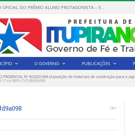
REGULAMENTO OFICIAL DO PRÊMIO ALUNO PROTAGONISTA – EDIÇÃO 2026
CÍPIO
O GOVERNO
PUBLICAÇÕES
 PRESENCIAL Nº 9/2020-006 (Aquisição de materiais de construção para o s
5-11ea-88ff-c7d7dfd9a098
dfd9a098
0