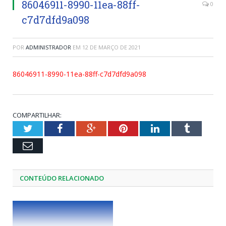
86046911-8990-11ea-88ff-
0
c7d7dfd9a098
POR
ADMINISTRADOR
EM
12 DE MARÇO DE 2021
86046911-8990-11ea-88ff-c7d7dfd9a098
COMPARTILHAR:
Twitter
Facebook
Google+
Pinterest
LinkedIn
Tumblr
Email
CONTEÚDO RELACIONADO