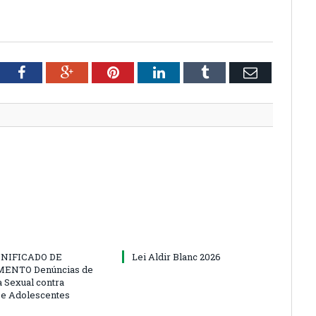
tter
Facebook
Google+
Pinterest
LinkedIn
Tumblr
Email
NIFICADO DE
Lei Aldir Blanc 2026
ENTO Denúncias de
a Sexual contra
 e Adolescentes