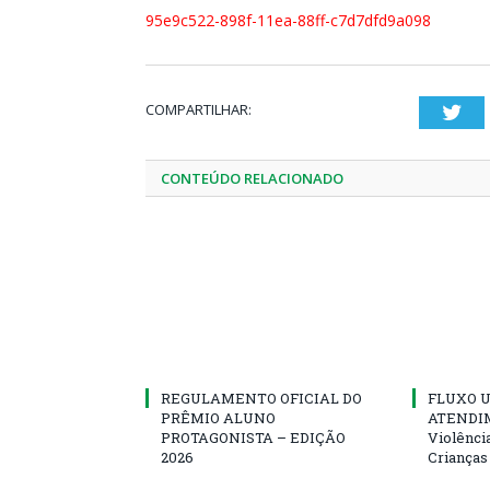
95e9c522-898f-11ea-88ff-c7d7dfd9a098
COMPARTILHAR:
Twi
CONTEÚDO RELACIONADO
REGULAMENTO OFICIAL DO
FLUXO U
PRÊMIO ALUNO
ATENDIM
PROTAGONISTA – EDIÇÃO
Violênci
2026
Crianças