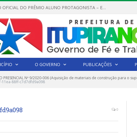
REGULAMENTO OFICIAL DO PRÊMIO ALUNO PROTAGONISTA – EDIÇÃO 2026
CÍPIO
O GOVERNO
PUBLICAÇÕES
 PRESENCIAL Nº 9/2020-006 (Aquisição de materiais de construção para o s
f-11ea-88ff-c7d7dfd9a098
dfd9a098
0