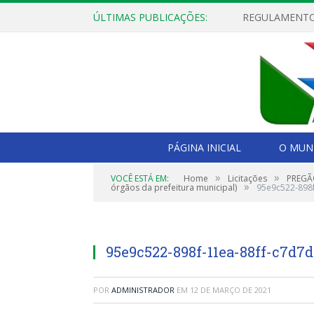
ÚLTIMAS PUBLICAÇÕES:
PÁGINA INICIAL
O MUNI
»
»
VOCÊ ESTÁ EM:
Home
Licitações
PREGÃO
»
órgãos da prefeitura municipal)
95e9c522-898
95e9c522-898f-11ea-88ff-c7d7
POR
ADMINISTRADOR
EM
12 DE MARÇO DE 2021