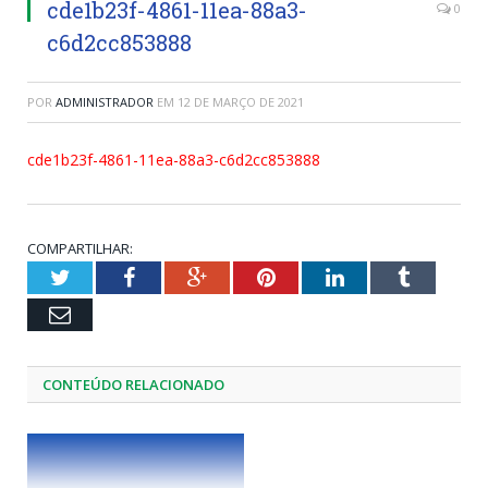
cde1b23f-4861-11ea-88a3-
0
c6d2cc853888
POR
ADMINISTRADOR
EM
12 DE MARÇO DE 2021
cde1b23f-4861-11ea-88a3-c6d2cc853888
COMPARTILHAR:
Twitter
Facebook
Google+
Pinterest
LinkedIn
Tumblr
Email
CONTEÚDO RELACIONADO