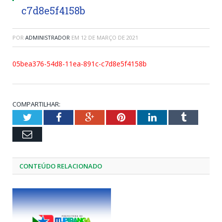
c7d8e5f4158b
POR
ADMINISTRADOR
EM
12 DE MARÇO DE 2021
05bea376-54d8-11ea-891c-c7d8e5f4158b
COMPARTILHAR:
Twitter
Facebook
Google+
Pinterest
LinkedIn
Tumblr
Email
CONTEÚDO RELACIONADO