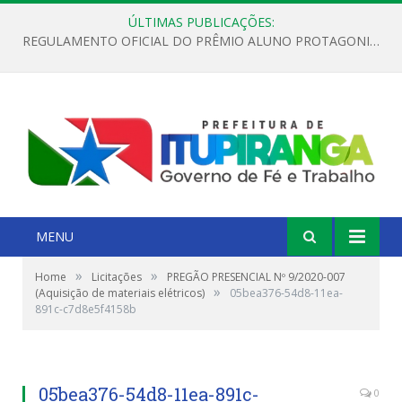
ÚLTIMAS PUBLICAÇÕES:
REGULAMENTO OFICIAL DO PRÊMIO ALUNO PROTAGONISTA – EDIÇÃO 2026
MENU
»
»
Home
Licitações
PREGÃO PRESENCIAL Nº 9/2020-007
»
(Aquisição de materiais elétricos)
05bea376-54d8-11ea-
891c-c7d8e5f4158b
05bea376-54d8-11ea-891c-
0