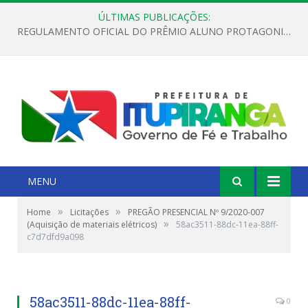
ÚLTIMAS PUBLICAÇÕES:
REGULAMENTO OFICIAL DO PRÊMIO ALUNO PROTAGONISTA – EDIÇÃO 2026
MENU
»
»
Home
Licitações
PREGÃO PRESENCIAL Nº 9/2020-007
»
(Aquisição de materiais elétricos)
58ac3511-88dc-11ea-88ff-
c7d7dfd9a098
58ac3511-88dc-11ea-88ff-
0