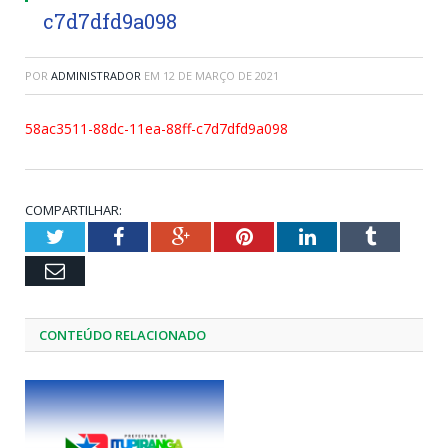
c7d7dfd9a098
POR
ADMINISTRADOR
EM
12 DE MARÇO DE 2021
58ac3511-88dc-11ea-88ff-c7d7dfd9a098
COMPARTILHAR:
Twitter
Facebook
Google+
Pinterest
LinkedIn
Tumblr
Email
CONTEÚDO RELACIONADO