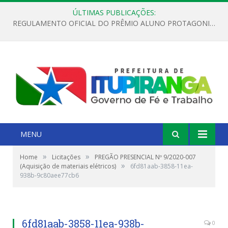
ÚLTIMAS PUBLICAÇÕES:
REGULAMENTO OFICIAL DO PRÊMIO ALUNO PROTAGONISTA – EDIÇÃO 2026
MENU
»
»
Home
Licitações
PREGÃO PRESENCIAL Nº 9/2020-007
»
(Aquisição de materiais elétricos)
6fd81aab-3858-11ea-
938b-9c80aee77cb6
6fd81aab-3858-11ea-938b-
0