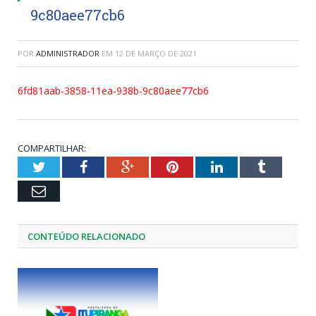
9c80aee77cb6
POR
ADMINISTRADOR
EM
12 DE MARÇO DE 2021
6fd81aab-3858-11ea-938b-9c80aee77cb6
COMPARTILHAR:
Twitter
Facebook
Google+
Pinterest
LinkedIn
Tumblr
Email
CONTEÚDO RELACIONADO