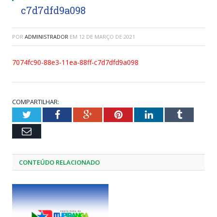
c7d7dfd9a098
POR
ADMINISTRADOR
EM
12 DE MARÇO DE 2021
7074fc90-88e3-11ea-88ff-c7d7dfd9a098
COMPARTILHAR:
Twitter
Facebook
Google+
Pinterest
LinkedIn
Tumblr
Email
CONTEÚDO RELACIONADO