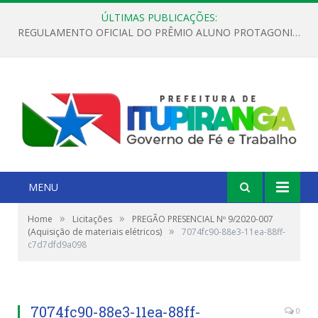
ÚLTIMAS PUBLICAÇÕES:
REGULAMENTO OFICIAL DO PRÊMIO ALUNO PROTAGONISTA – EDIÇÃO 2026
MENU
»
»
Home
Licitações
PREGÃO PRESENCIAL Nº 9/2020-007
»
(Aquisição de materiais elétricos)
7074fc90-88e3-11ea-88ff-
c7d7dfd9a098
7074fc90-88e3-11ea-88ff-
0