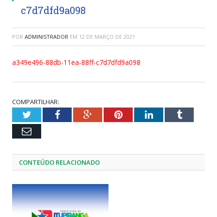
c7d7dfd9a098
POR
ADMINISTRADOR
EM
12 DE MARÇO DE 2021
a349e496-88db-11ea-88ff-c7d7dfd9a098
COMPARTILHAR:
Twitter
Facebook
Google+
Pinterest
LinkedIn
Tumblr
Email
CONTEÚDO RELACIONADO