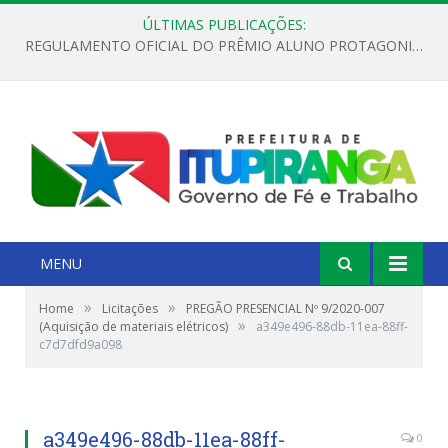
ÚLTIMAS PUBLICAÇÕES:
REGULAMENTO OFICIAL DO PRÊMIO ALUNO PROTAGONISTA – EDIÇÃO 2026
MENU
»
»
Home
Licitações
PREGÃO PRESENCIAL Nº 9/2020-007
»
(Aquisição de materiais elétricos)
a349e496-88db-11ea-88ff-
c7d7dfd9a098
a349e496-88db-11ea-88ff-
0