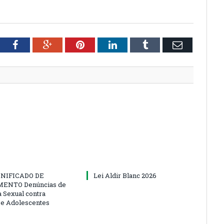
tter
Facebook
Google+
Pinterest
LinkedIn
Tumblr
Email
NIFICADO DE
Lei Aldir Blanc 2026
ENTO Denúncias de
a Sexual contra
 e Adolescentes