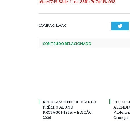
a9ae4743-88de-11ea-88ff-c7d7dfd9a098
COMPARTILHAR:
Twi
CONTEÚDO RELACIONADO
REGULAMENTO OFICIAL DO
FLUXO U
PRÊMIO ALUNO
ATENDIM
PROTAGONISTA – EDIÇÃO
Violênci
2026
Crianças