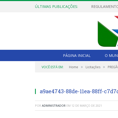
ÚLTIMAS PUBLICAÇÕES:
PÁGINA INICIAL
O MUNI
»
»
VOCÊ ESTÁ EM:
Home
Licitações
PREGÃO
a9ae4743-88de-11ea-88ff-c7d7
POR
ADMINISTRADOR
EM
12 DE MARÇO DE 2021