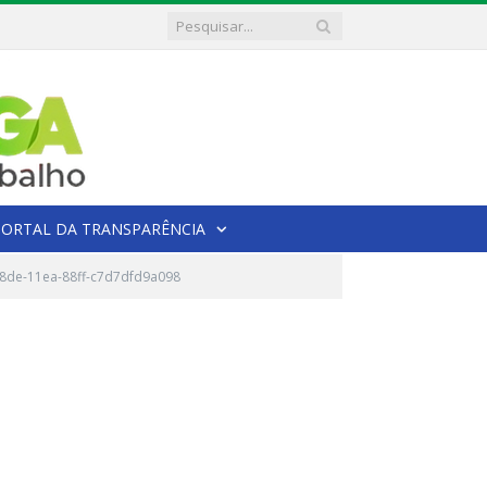
PORTAL DA TRANSPARÊNCIA
8de-11ea-88ff-c7d7dfd9a098