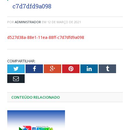
c7d7dfd9a098
POR
ADMINISTRADOR
EM
12 DE MARÇO DE 2021
d527d38a-88e1-11ea-88ff-c7d7dfd9a098
COMPARTILHAR:
Twitter
Facebook
Google+
Pinterest
LinkedIn
Tumblr
Email
CONTEÚDO RELACIONADO