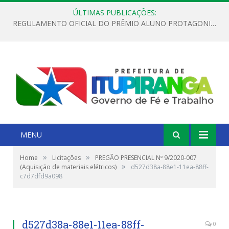
ÚLTIMAS PUBLICAÇÕES:
REGULAMENTO OFICIAL DO PRÊMIO ALUNO PROTAGONISTA – EDIÇÃO 2026
MENU
»
»
Home
Licitações
PREGÃO PRESENCIAL Nº 9/2020-007
»
(Aquisição de materiais elétricos)
d527d38a-88e1-11ea-88ff-
c7d7dfd9a098
d527d38a-88e1-11ea-88ff-
0