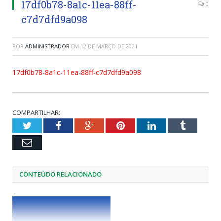
17df0b78-8a1c-11ea-88ff-
0
c7d7dfd9a098
POR
ADMINISTRADOR
EM
12 DE MARÇO DE 2021
17df0b78-8a1c-11ea-88ff-c7d7dfd9a098
COMPARTILHAR:
Twitter
Facebook
Google+
Pinterest
LinkedIn
Tumblr
Email
CONTEÚDO RELACIONADO