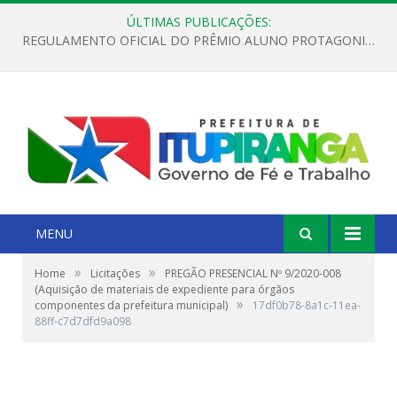
ÚLTIMAS PUBLICAÇÕES:
REGULAMENTO OFICIAL DO PRÊMIO ALUNO PROTAGONISTA – EDIÇÃO 2026
MENU
»
»
Home
Licitações
PREGÃO PRESENCIAL Nº 9/2020-008
(Aquisição de materiais de expediente para órgãos
»
componentes da prefeitura municipal)
17df0b78-8a1c-11ea-
88ff-c7d7dfd9a098