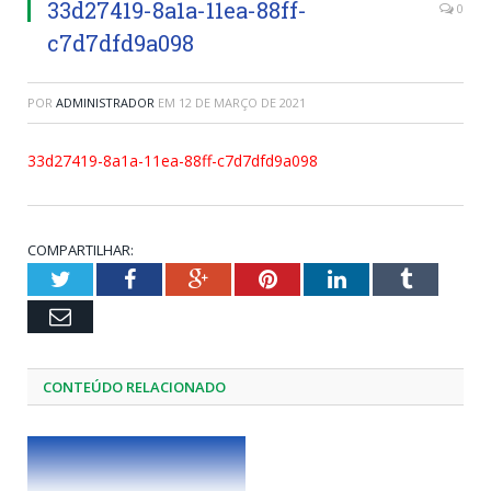
33d27419-8a1a-11ea-88ff-
0
c7d7dfd9a098
POR
ADMINISTRADOR
EM
12 DE MARÇO DE 2021
33d27419-8a1a-11ea-88ff-c7d7dfd9a098
COMPARTILHAR:
Twitter
Facebook
Google+
Pinterest
LinkedIn
Tumblr
Email
CONTEÚDO RELACIONADO