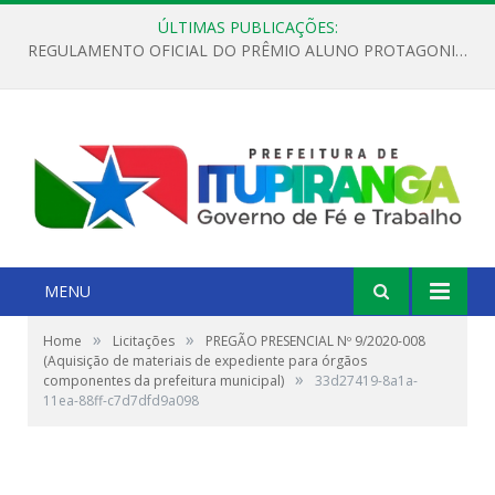
ÚLTIMAS PUBLICAÇÕES:
REGULAMENTO OFICIAL DO PRÊMIO ALUNO PROTAGONISTA – EDIÇÃO 2026
MENU
»
»
Home
Licitações
PREGÃO PRESENCIAL Nº 9/2020-008
(Aquisição de materiais de expediente para órgãos
»
componentes da prefeitura municipal)
33d27419-8a1a-
11ea-88ff-c7d7dfd9a098