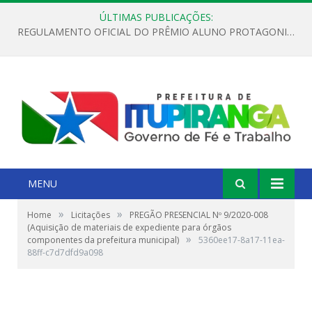
ÚLTIMAS PUBLICAÇÕES:
REGULAMENTO OFICIAL DO PRÊMIO ALUNO PROTAGONISTA – EDIÇÃO 2026
MENU
»
»
Home
Licitações
PREGÃO PRESENCIAL Nº 9/2020-008
(Aquisição de materiais de expediente para órgãos
»
componentes da prefeitura municipal)
5360ee17-8a17-11ea-
88ff-c7d7dfd9a098