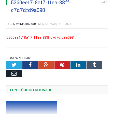
5360ee17-8a17-11ea-88ff-
0
c7d7dfd9a098
POR
ADMINISTRADOR
EM
12 DE MARÇO DE 2021
5360ee17-8a17-11ea-88ff-c7d7dfd9a098
COMPARTILHAR:
Twitter
Facebook
Google+
Pinterest
LinkedIn
Tumblr
Email
CONTEÚDO RELACIONADO