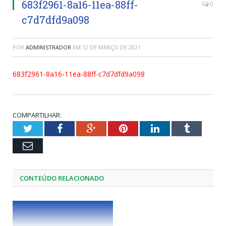
683f2961-8a16-11ea-88ff-
0
c7d7dfd9a098
POR
ADMINISTRADOR
EM
12 DE MARÇO DE 2021
683f2961-8a16-11ea-88ff-c7d7dfd9a098
COMPARTILHAR:
Twitter
Facebook
Google+
Pinterest
LinkedIn
Tumblr
Email
CONTEÚDO RELACIONADO