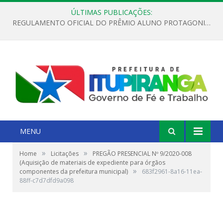
ÚLTIMAS PUBLICAÇÕES:
REGULAMENTO OFICIAL DO PRÊMIO ALUNO PROTAGONISTA – EDIÇÃO 2026
MENU
»
»
Home
Licitações
PREGÃO PRESENCIAL Nº 9/2020-008
(Aquisição de materiais de expediente para órgãos
»
componentes da prefeitura municipal)
683f2961-8a16-11ea-
88ff-c7d7dfd9a098