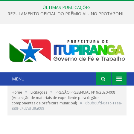
ÚLTIMAS PUBLICAÇÕES:
REGULAMENTO OFICIAL DO PRÊMIO ALUNO PROTAGONISTA – EDIÇÃO 2026
MENU
»
»
Home
Licitações
PREGÃO PRESENCIAL Nº 9/2020-008
(Aquisição de materiais de expediente para órgãos
»
componentes da prefeitura municipal)
6b3b60fd-8a1c-11ea-
88ff-c7d7dfd9a098