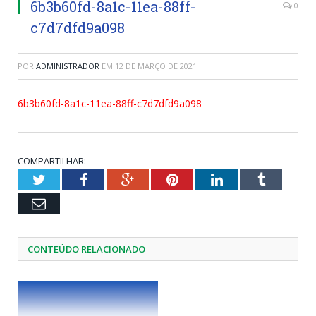
6b3b60fd-8a1c-11ea-88ff-
0
c7d7dfd9a098
POR
ADMINISTRADOR
EM
12 DE MARÇO DE 2021
6b3b60fd-8a1c-11ea-88ff-c7d7dfd9a098
COMPARTILHAR:
Twitter
Facebook
Google+
Pinterest
LinkedIn
Tumblr
Email
CONTEÚDO RELACIONADO