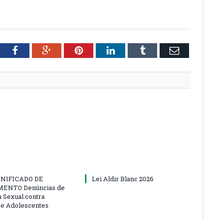
tter
Facebook
Google+
Pinterest
LinkedIn
Tumblr
Email
NIFICADO DE
Lei Aldir Blanc 2026
ENTO Denúncias de
a Sexual contra
 e Adolescentes