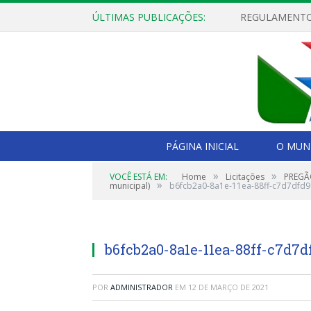
ÚLTIMAS PUBLICAÇÕES:
PÁGINA INICIAL
O MUNI
»
»
VOCÊ ESTÁ EM:
Home
Licitações
PREGÃO
»
municipal)
b6fcb2a0-8a1e-11ea-88ff-c7d7dfd
b6fcb2a0-8a1e-11ea-88ff-c7d7d
POR
ADMINISTRADOR
EM
12 DE MARÇO DE 2021