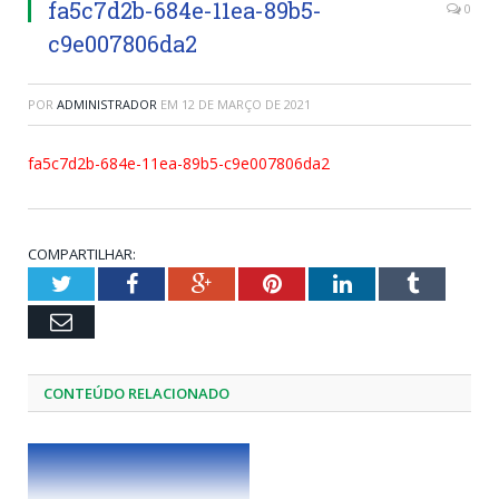
fa5c7d2b-684e-11ea-89b5-
0
c9e007806da2
POR
ADMINISTRADOR
EM
12 DE MARÇO DE 2021
fa5c7d2b-684e-11ea-89b5-c9e007806da2
COMPARTILHAR:
Twitter
Facebook
Google+
Pinterest
LinkedIn
Tumblr
Email
CONTEÚDO RELACIONADO