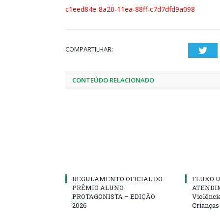
c1eed84e-8a20-11ea-88ff-c7d7dfd9a098
COMPARTILHAR:
Twi
CONTEÚDO RELACIONADO
REGULAMENTO OFICIAL DO
FLUXO U
PRÊMIO ALUNO
ATENDIM
PROTAGONISTA – EDIÇÃO
Violênci
2026
Crianças