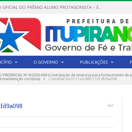
REGULAMENTO OFICIAL DO PRÊMIO ALUNO PROTAGONISTA – EDIÇÃO 2026
CÍPIO
O GOVERNO
PUBLICAÇÕES
 PRESENCIAL Nº 9/2020-009 (Contratação de empresa para fornecimento de p
»
a manutenção corretiva)
c1eed84e-8a20-11ea-88ff-c7d7dfd9a098
dfd9a098
0