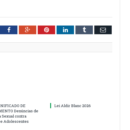
tter
Facebook
Google+
Pinterest
LinkedIn
Tumblr
Email
NIFICADO DE
Lei Aldir Blanc 2026
ENTO Denúncias de
a Sexual contra
 e Adolescentes