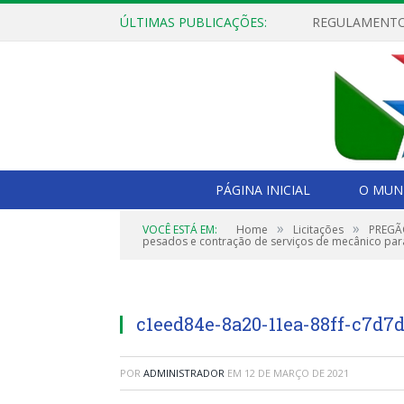
ÚLTIMAS PUBLICAÇÕES:
PÁGINA INICIAL
O MUNI
»
»
VOCÊ ESTÁ EM:
Home
Licitações
PREGÃO
pesados e contração de serviços de mecânico par
c1eed84e-8a20-11ea-88ff-c7d7
POR
ADMINISTRADOR
EM
12 DE MARÇO DE 2021