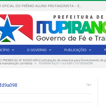
REGULAMENTO OFICIAL DO PRÊMIO ALUNO PROTAGONISTA – EDIÇÃO 2026
CÍPIO
O GOVERNO
PUBLICAÇÕES
 PRESENCIAL Nº 9/2020-009 (Contratação de empresa para fornecimento de p
»
a manutenção corretiva)
ffd49896-8a20-11ea-88ff-c7d7dfd9a098
dfd9a098
0