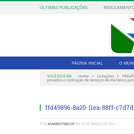
ÚLTIMAS PUBLICAÇÕES:
PÁGINA INICIAL
O MUNI
»
»
VOCÊ ESTÁ EM:
Home
Licitações
PREGÃO
pesados e contração de serviços de mecânico par
ffd49896-8a20-11ea-88ff-c7d7
POR
ADMINISTRADOR
EM
12 DE MARÇO DE 2021