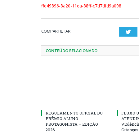
ffd49896-8a20-11ea-88ff-c7d7dfd9a098
COMPARTILHAR:
Twi
CONTEÚDO RELACIONADO
REGULAMENTO OFICIAL DO
FLUXO U
PRÊMIO ALUNO
ATENDIM
PROTAGONISTA – EDIÇÃO
Violênci
2026
Crianças