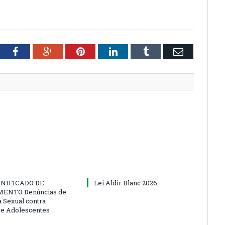
tter
Facebook
Google+
Pinterest
LinkedIn
Tumblr
Email
NIFICADO DE
Lei Aldir Blanc 2026
ENTO Denúncias de
a Sexual contra
 e Adolescentes