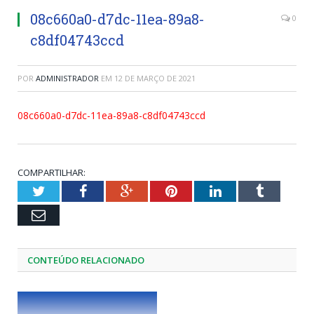
08c660a0-d7dc-11ea-89a8-
0
c8df04743ccd
POR
ADMINISTRADOR
EM
12 DE MARÇO DE 2021
08c660a0-d7dc-11ea-89a8-c8df04743ccd
COMPARTILHAR:
Twitter
Facebook
Google+
Pinterest
LinkedIn
Tumblr
Email
CONTEÚDO RELACIONADO