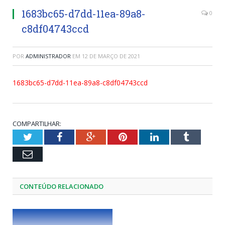
1683bc65-d7dd-11ea-89a8-
0
c8df04743ccd
POR
ADMINISTRADOR
EM
12 DE MARÇO DE 2021
1683bc65-d7dd-11ea-89a8-c8df04743ccd
COMPARTILHAR:
Twitter
Facebook
Google+
Pinterest
LinkedIn
Tumblr
Email
CONTEÚDO RELACIONADO