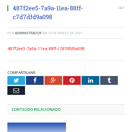
487f2ee5-7a9a-11ea-88ff-
0
c7d7dfd9a098
POR
ADMINISTRADOR
EM
12 DE MARÇO DE 2021
487f2ee5-7a9a-11ea-88ff-c7d7dfd9a098
COMPARTILHAR:
Twitter
Facebook
Google+
Pinterest
LinkedIn
Tumblr
Email
CONTEÚDO RELACIONADO