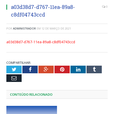
a03d38d7-d767-11ea-89a8-
0
c8df04743ccd
POR
ADMINISTRADOR
EM
12 DE MARÇO DE 2021
a03d38d7-d767-11ea-89a8-c8df04743ccd
COMPARTILHAR:
Twitter
Facebook
Google+
Pinterest
LinkedIn
Tumblr
Email
CONTEÚDO RELACIONADO