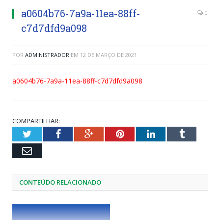
a0604b76-7a9a-11ea-88ff-
0
c7d7dfd9a098
POR
ADMINISTRADOR
EM
12 DE MARÇO DE 2021
a0604b76-7a9a-11ea-88ff-c7d7dfd9a098
COMPARTILHAR:
Twitter
Facebook
Google+
Pinterest
LinkedIn
Tumblr
Email
CONTEÚDO RELACIONADO