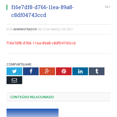
f16e7df8-d766-11ea-89a8-
0
c8df04743ccd
POR
ADMINISTRADOR
EM
12 DE MARÇO DE 2021
f16e7df8-d766-11ea-89a8-c8df04743ccd
COMPARTILHAR:
Twitter
Facebook
Google+
Pinterest
LinkedIn
Tumblr
Email
CONTEÚDO RELACIONADO