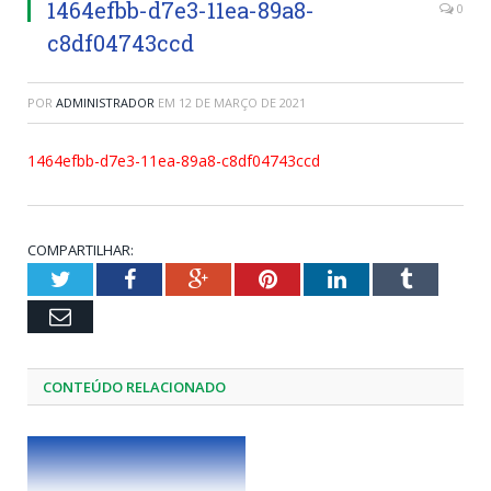
1464efbb-d7e3-11ea-89a8-
0
c8df04743ccd
POR
ADMINISTRADOR
EM
12 DE MARÇO DE 2021
1464efbb-d7e3-11ea-89a8-c8df04743ccd
COMPARTILHAR:
Twitter
Facebook
Google+
Pinterest
LinkedIn
Tumblr
Email
CONTEÚDO RELACIONADO