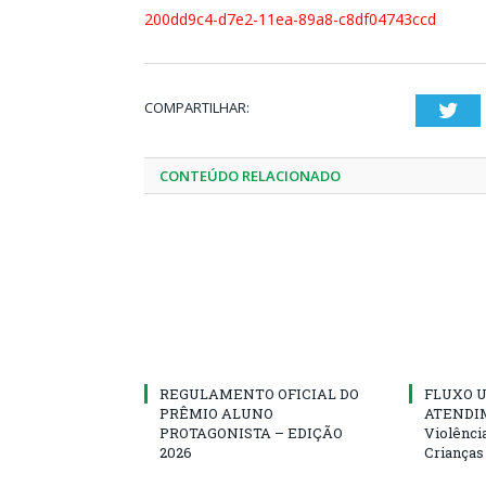
200dd9c4-d7e2-11ea-89a8-c8df04743ccd
COMPARTILHAR:
Twi
CONTEÚDO RELACIONADO
REGULAMENTO OFICIAL DO
FLUXO U
PRÊMIO ALUNO
ATENDIM
PROTAGONISTA – EDIÇÃO
Violênci
2026
Crianças