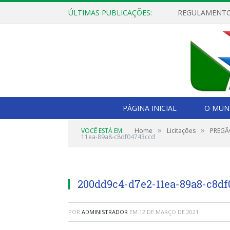
ÚLTIMAS PUBLICAÇÕES:
PÁGINA INICIAL
O MUNI
»
»
VOCÊ ESTÁ EM:
Home
Licitações
PREGÃO
11ea-89a8-c8df04743ccd
200dd9c4-d7e2-11ea-89a8-c8d
POR
ADMINISTRADOR
EM
12 DE MARÇO DE 2021