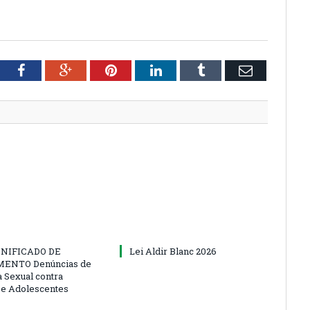
tter
Facebook
Google+
Pinterest
LinkedIn
Tumblr
Email
NIFICADO DE
Lei Aldir Blanc 2026
ENTO Denúncias de
a Sexual contra
 e Adolescentes