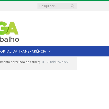
PORTAL DA TRANSPARÊNCIA
»
imento parcelada de carnes)
200dd9c4-d7e2-